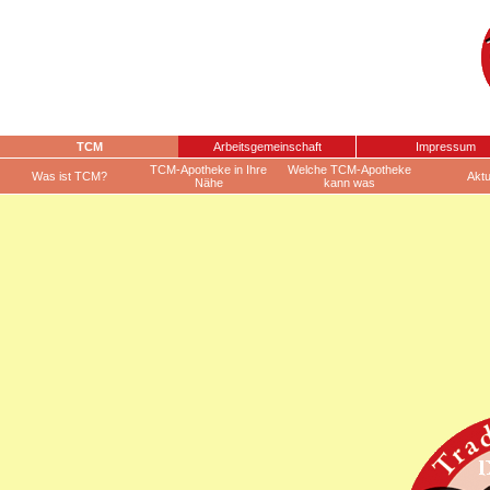
TCM
Arbeitsgemeinschaft
Impressum
TCM-Apotheke in Ihre
Welche TCM-Apotheke
Was ist TCM?
Aktu
Nähe
kann was