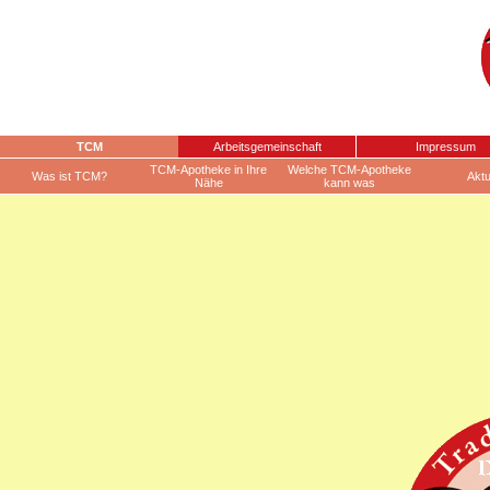
TCM
Arbeitsgemeinschaft
Impressum
TCM-Apotheke in Ihre
Welche TCM-Apotheke
Was ist TCM?
Aktu
Nähe
kann was