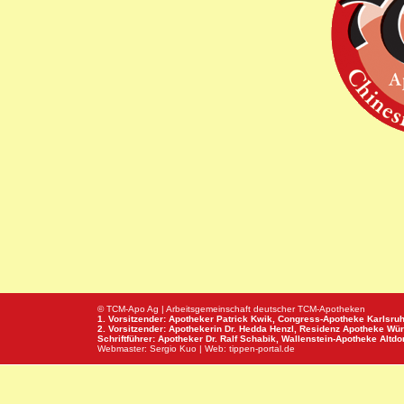
© TCM-Apo Ag | Arbeitsgemeinschaft deutscher TCM-Apotheken
1. Vorsitzender: Apotheker Patrick Kwik,
Congress-Apotheke
Karlsru
2. Vorsitzender: Apothekerin Dr. Hedda Henzl,
Residenz Apotheke
Wür
Schriftführer: Apotheker Dr. Ralf Schabik,
Wallenstein-Apotheke
Altdor
Webmaster:
Sergio Kuo
| Web:
tippen-portal.de