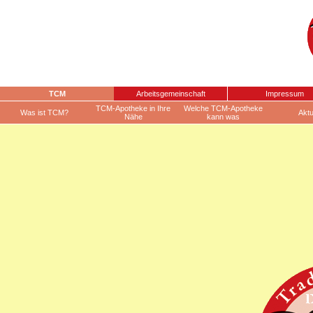
TCM
Arbeitsgemeinschaft
Impressum
TCM-Apotheke in Ihre
Welche TCM-Apotheke
Was ist TCM?
Aktu
Nähe
kann was