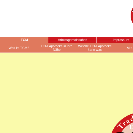
TCM
Arbeitsgemeinschaft
Impressum
TCM-Apotheke in Ihre
Welche TCM-Apotheke
Was ist TCM?
Aktu
Nähe
kann was