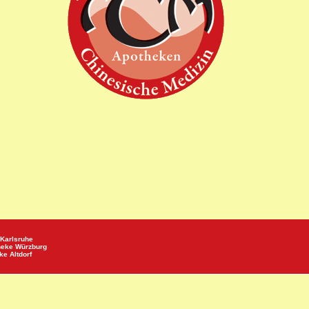
Karlsruhe
heke
Würzburg
eke
Altdorf