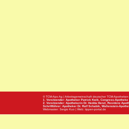
© TCM-Apo Ag | Arbeitsgemeinschaft deutscher TCM-Apotheken
1. Vorsitzender: Apotheker Patrick Kwik,
Congress-Apotheke
2. Vorsitzender: Apothekerin Dr. Hedda Henzl,
Residenz Apot
Schriftführer: Apotheker Dr. Ralf Schabik,
Wallenstein-Apoth
Webmaster:
Sergio Kuo
| Web:
tippen-portal.de