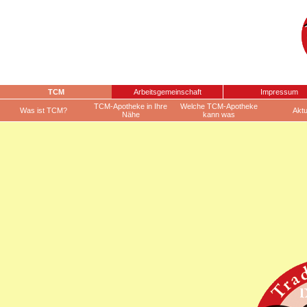
TCM
Arbeitsgemeinschaft
Impressum
TCM-Apotheke in Ihre
Welche TCM-Apotheke
Was ist TCM?
Aktu
Nähe
kann was