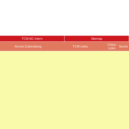
TCM AG Intern
Sitemap
China-
Arznei-Zubereitung
TCM-Links
Suche
Links