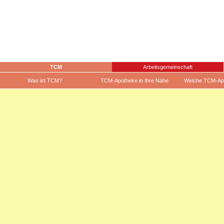
TCM
Arbeitsgemeinschaft
Was ist TCM?
TCM-Apotheke in Ihre Nähe
Welche TCM-Ap