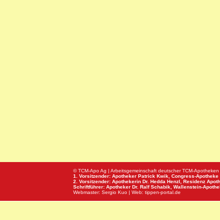
© TCM-Apo Ag | Arbeitsgemeinschaft deutscher TCM-Apotheken
1. Vorsitzender: Apotheker Patrick Kwik,
Congress-Apotheke
2. Vorsitzender: Apothekerin Dr. Hedda Henzl,
Residenz Apot
Schriftführer: Apotheker Dr. Ralf Schabik,
Wallenstein-Apoth
Webmaster:
Sergio Kuo
| Web:
tippen-portal.de