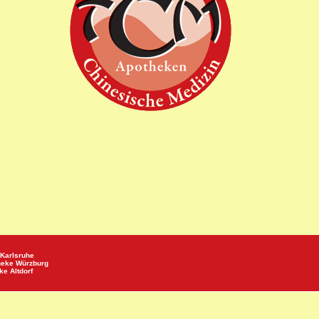
Karlsruhe
heke
Würzburg
eke
Altdorf