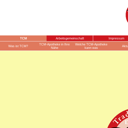
TCM
Arbeitsgemeinschaft
Impressum
TCM-Apotheke in Ihre
Welche TCM-Apotheke
Was ist TCM?
Aktu
Nähe
kann was