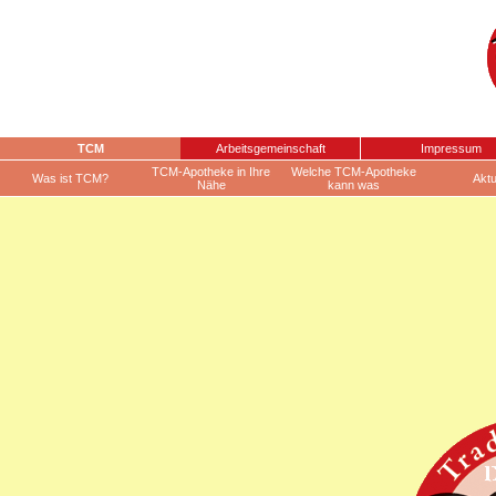
TCM
Arbeitsgemeinschaft
Impressum
TCM-Apotheke in Ihre
Welche TCM-Apotheke
Was ist TCM?
Aktu
Nähe
kann was