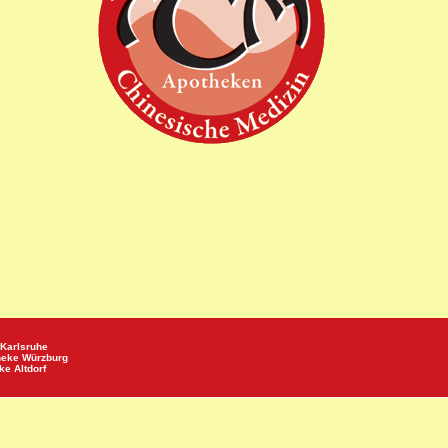
Karlsruhe
heke
Würzburg
eke
Altdorf