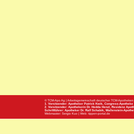
© TCM-Apo Ag | Arbeitsgemeinschaft deutscher TCM-Apotheken
1. Vorsitzender: Apotheker Patrick Kwik,
Congress-Apotheke
2. Vorsitzender: Apothekerin Dr. Hedda Henzl,
Residenz Apot
Schriftführer: Apotheker Dr. Ralf Schabik,
Wallenstein-Apoth
Webmaster:
Sergio Kuo
| Web:
tippen-portal.de