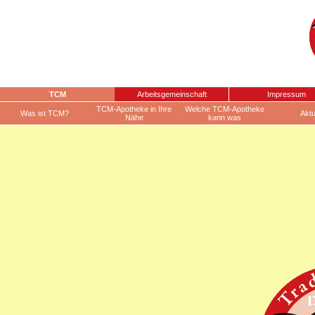
TCM
Arbeitsgemeinschaft
Impressum
TCM-Apotheke in Ihre
Welche TCM-Apotheke
Was ist TCM?
Aktu
Nähe
kann was