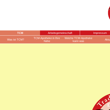
TCM
Arbeitsgemeinschaft
Impressum
TCM-Apotheke in Ihre
Welche TCM-Apotheke
Was ist TCM?
Aktu
Nähe
kann was