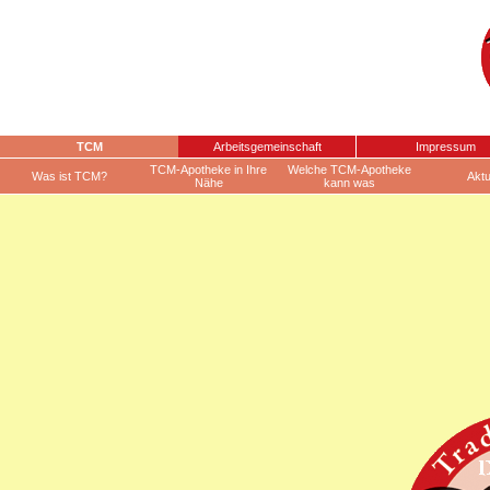
TCM
Arbeitsgemeinschaft
Impressum
TCM-Apotheke in Ihre
Welche TCM-Apotheke
Was ist TCM?
Aktu
Nähe
kann was