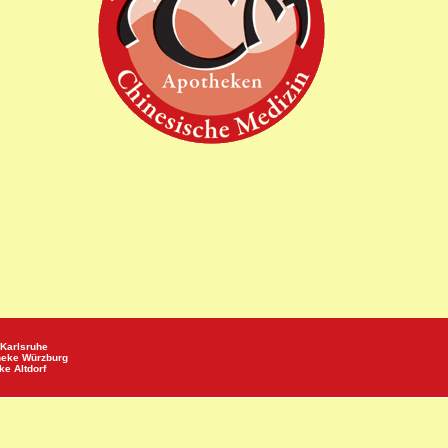
Karlsruhe
heke
Würzburg
eke
Altdorf