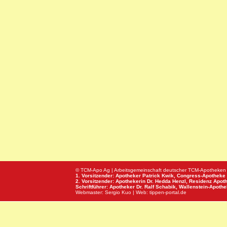
© TCM-Apo Ag | Arbeitsgemeinschaft deutscher TCM-Apotheken
1. Vorsitzender: Apotheker Patrick Kwik,
Congress-Apotheke
2. Vorsitzender: Apothekerin Dr. Hedda Henzl,
Residenz Apot
Schriftführer: Apotheker Dr. Ralf Schabik,
Wallenstein-Apoth
Webmaster:
Sergio Kuo
| Web:
tippen-portal.de