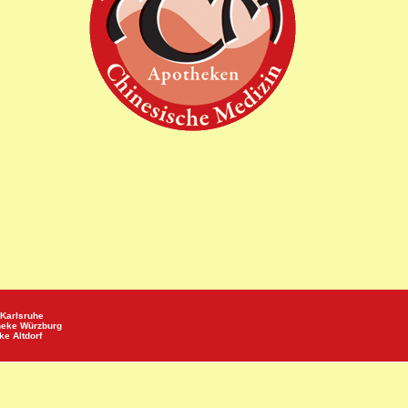
Karlsruhe
heke
Würzburg
eke
Altdorf