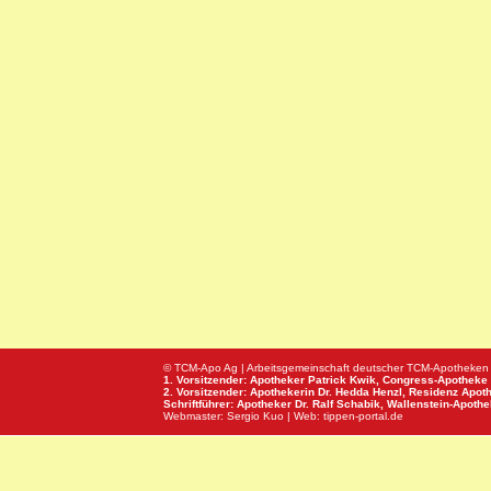
© TCM-Apo Ag | Arbeitsgemeinschaft deutscher TCM-Apotheken
1. Vorsitzender: Apotheker Patrick Kwik,
Congress-Apotheke
2. Vorsitzender: Apothekerin Dr. Hedda Henzl,
Residenz Apot
Schriftführer: Apotheker Dr. Ralf Schabik,
Wallenstein-Apoth
Webmaster:
Sergio Kuo
| Web:
tippen-portal.de