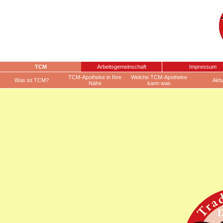
TCM
Arbeitsgemeinschaft
Impressum
TCM-Apotheke in Ihre
Welche TCM-Apotheke
Was ist TCM?
Aktu
Nähe
kann was