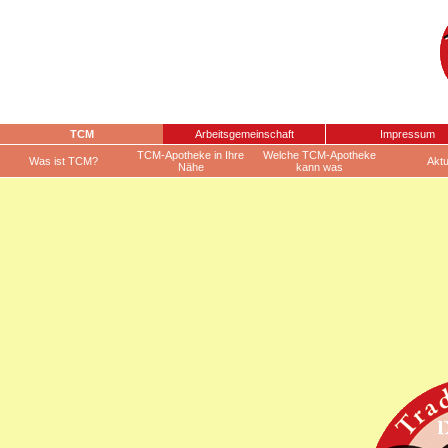
TCM
Arbeitsgemeinschaft
Impressum
TCM-Apotheke in Ihre
Welche TCM-Apotheke
Was ist TCM?
Aktu
Nähe
kann was