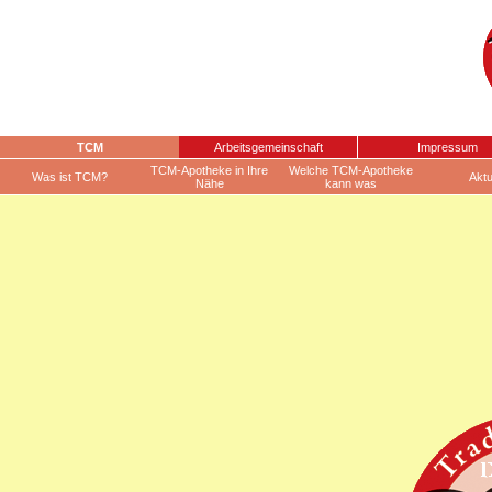
TCM
Arbeitsgemeinschaft
Impressum
TCM-Apotheke in Ihre
Welche TCM-Apotheke
Was ist TCM?
Aktu
Nähe
kann was