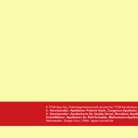
© TCM-Apo Ag | Arbeitsgemeinschaft deutscher TCM-Apotheken
1. Vorsitzender: Apotheker Patrick Kwik,
Congress-Apotheke
2. Vorsitzender: Apothekerin Dr. Hedda Henzl,
Residenz Apot
Schriftführer: Apotheker Dr. Ralf Schabik,
Wallenstein-Apoth
Webmaster:
Sergio Kuo
| Web:
tippen-portal.de