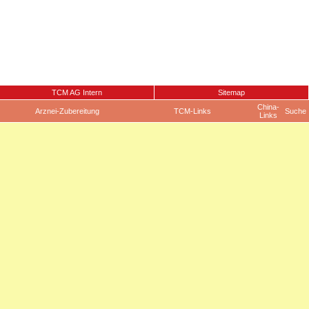
TCM AG Intern
Sitemap
China-
Arznei-Zubereitung
TCM-Links
Suche
Links