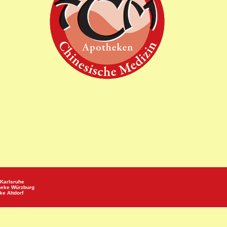
Karlsruhe
heke
Würzburg
eke
Altdorf