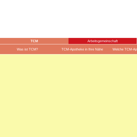
TCM
Arbeitsgemeinschaft
Was ist TCM?
TCM-Apotheke in Ihre Nähe
Welche TCM-Ap