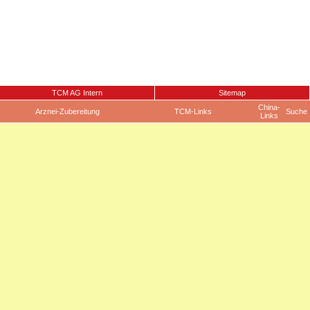
TCM AG Intern
Sitemap
China-
Arznei-Zubereitung
TCM-Links
Suche
Links