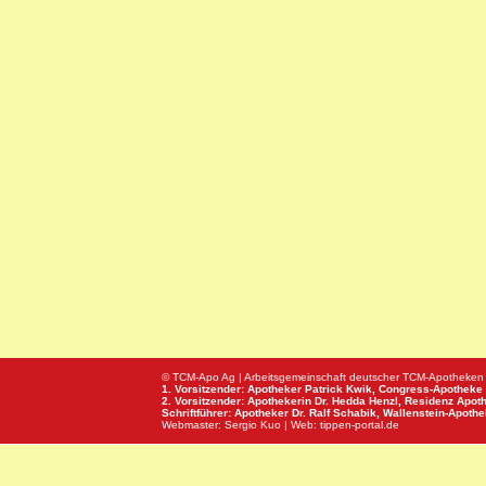
© TCM-Apo Ag | Arbeitsgemeinschaft deutscher TCM-Apotheken
1. Vorsitzender: Apotheker Patrick Kwik,
Congress-Apotheke
2. Vorsitzender: Apothekerin Dr. Hedda Henzl,
Residenz Apot
Schriftführer: Apotheker Dr. Ralf Schabik,
Wallenstein-Apoth
Webmaster:
Sergio Kuo
| Web:
tippen-portal.de