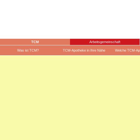
TCM
Arbeitsgemeinschaft
Was ist TCM?
TCM-Apotheke in Ihre Nähe
Welche TCM-Ap