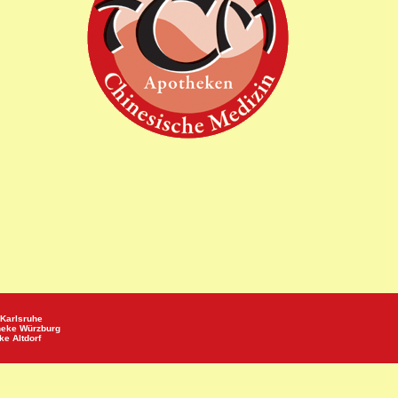
Karlsruhe
heke
Würzburg
eke
Altdorf