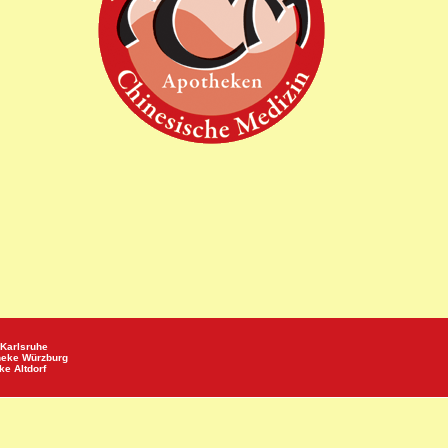
Karlsruhe
heke
Würzburg
eke
Altdorf