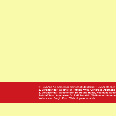
© TCM-Apo Ag | Arbeitsgemeinschaft deutscher TCM-Apotheken
1. Vorsitzender: Apotheker Patrick Kwik,
Congress-Apotheke
2. Vorsitzender: Apothekerin Dr. Hedda Henzl,
Residenz Apot
Schriftführer: Apotheker Dr. Ralf Schabik,
Wallenstein-Apoth
Webmaster:
Sergio Kuo
| Web:
tippen-portal.de