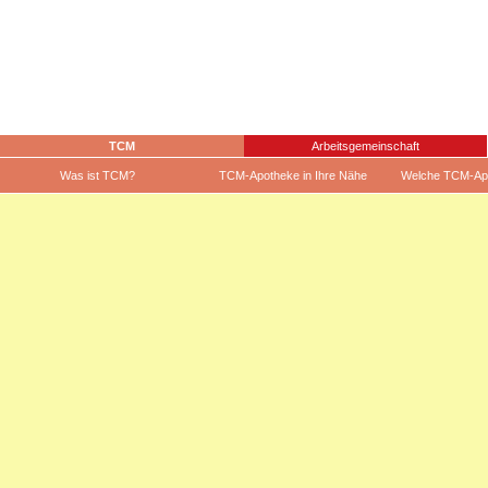
TCM
Arbeitsgemeinschaft
Was ist TCM?
TCM-Apotheke in Ihre Nähe
Welche TCM-Ap