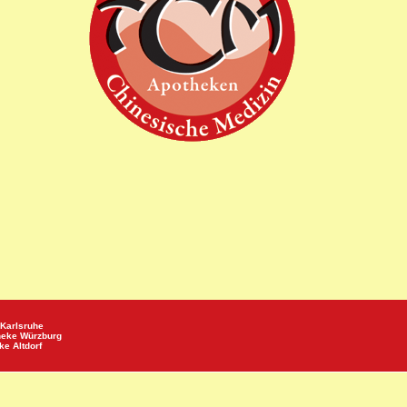
Karlsruhe
heke
Würzburg
eke
Altdorf