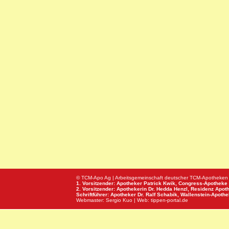
© TCM-Apo Ag | Arbeitsgemeinschaft deutscher TCM-Apotheken
1. Vorsitzender: Apotheker Patrick Kwik,
Congress-Apotheke
2. Vorsitzender: Apothekerin Dr. Hedda Henzl,
Residenz Apot
Schriftführer: Apotheker Dr. Ralf Schabik,
Wallenstein-Apoth
Webmaster:
Sergio Kuo
| Web:
tippen-portal.de