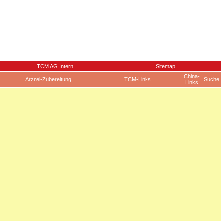
TCM AG Intern
Sitemap
China-
Arznei-Zubereitung
TCM-Links
Suche
Links