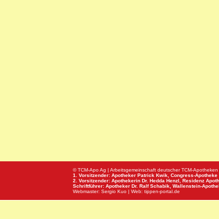
© TCM-Apo Ag | Arbeitsgemeinschaft deutscher TCM-Apotheken
1. Vorsitzender: Apotheker Patrick Kwik,
Congress-Apotheke
2. Vorsitzender: Apothekerin Dr. Hedda Henzl,
Residenz Apot
Schriftführer: Apotheker Dr. Ralf Schabik,
Wallenstein-Apoth
Webmaster:
Sergio Kuo
| Web:
tippen-portal.de