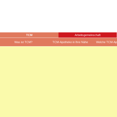
TCM
Arbeitsgemeinschaft
Was ist TCM?
TCM-Apotheke in Ihre Nähe
Welche TCM-Ap