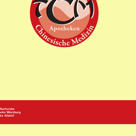
Karlsruhe
heke
Würzburg
eke
Altdorf