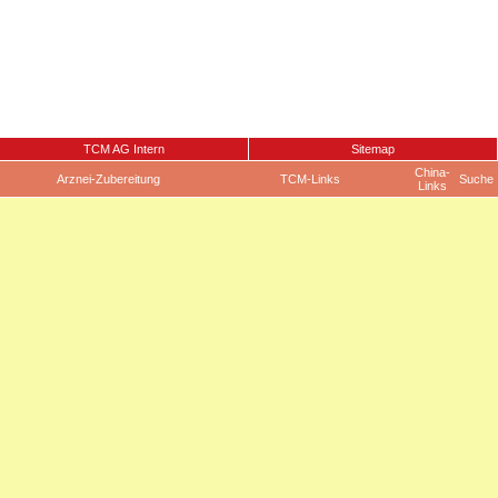
TCM AG Intern
Sitemap
China-
Arznei-Zubereitung
TCM-Links
Suche
Links