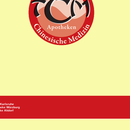
Karlsruhe
heke
Würzburg
eke
Altdorf