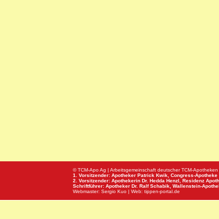
© TCM-Apo Ag | Arbeitsgemeinschaft deutscher TCM-Apotheken
1. Vorsitzender: Apotheker Patrick Kwik,
Congress-Apotheke
2. Vorsitzender: Apothekerin Dr. Hedda Henzl,
Residenz Apot
Schriftführer: Apotheker Dr. Ralf Schabik,
Wallenstein-Apoth
Webmaster:
Sergio Kuo
| Web:
tippen-portal.de