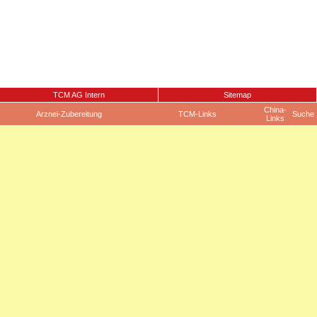
TCM AG Intern
Sitemap
China-
Arznei-Zubereitung
TCM-Links
Suche
Links