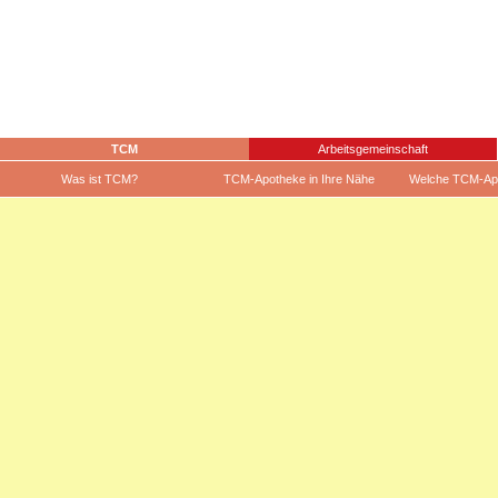
TCM
Arbeitsgemeinschaft
Was ist TCM?
TCM-Apotheke in Ihre Nähe
Welche TCM-Ap