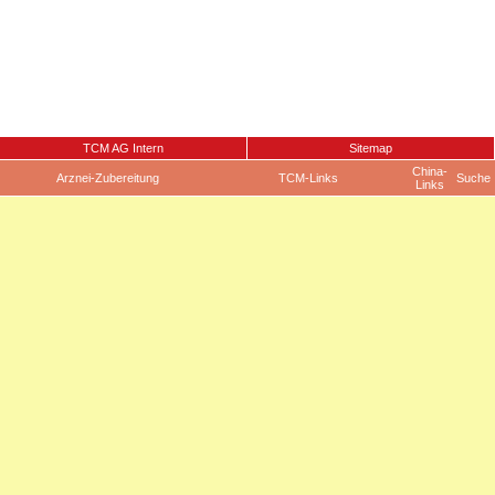
TCM AG Intern
Sitemap
China-
Arznei-Zubereitung
TCM-Links
Suche
Links