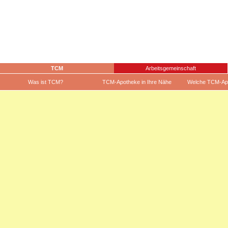
TCM
Arbeitsgemeinschaft
Was ist TCM?
TCM-Apotheke in Ihre Nähe
Welche TCM-Ap