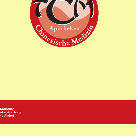
Karlsruhe
heke
Würzburg
eke
Altdorf