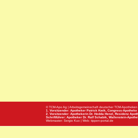
© TCM-Apo Ag | Arbeitsgemeinschaft deutscher TCM-Apotheken
1. Vorsitzender: Apotheker Patrick Kwik,
Congress-Apotheke
2. Vorsitzender: Apothekerin Dr. Hedda Henzl,
Residenz Apot
Schriftführer: Apotheker Dr. Ralf Schabik,
Wallenstein-Apoth
Webmaster:
Sergio Kuo
| Web:
tippen-portal.de