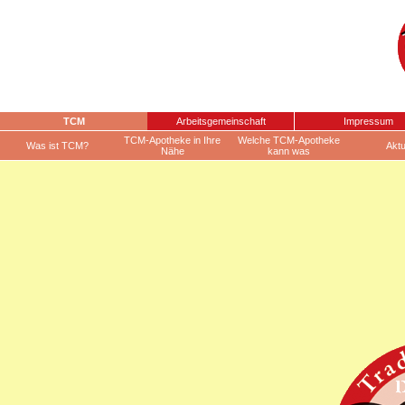
TCM
Arbeitsgemeinschaft
Impressum
TCM-Apotheke in Ihre
Welche TCM-Apotheke
Was ist TCM?
Aktu
Nähe
kann was