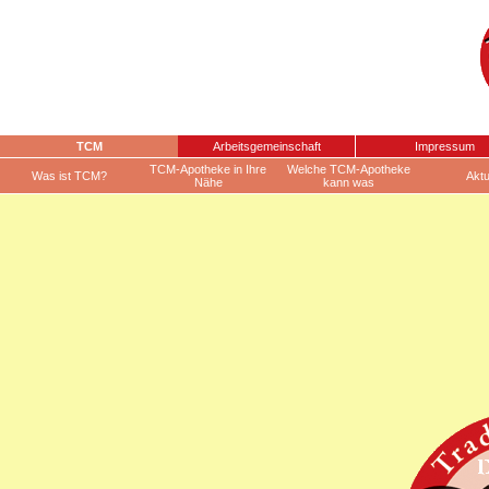
TCM
Arbeitsgemeinschaft
Impressum
TCM-Apotheke in Ihre
Welche TCM-Apotheke
Was ist TCM?
Aktu
Nähe
kann was