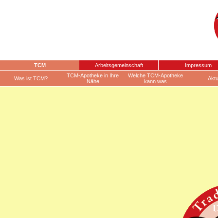
TCM
Arbeitsgemeinschaft
Impressum
TCM-Apotheke in Ihre
Welche TCM-Apotheke
Was ist TCM?
Aktu
Nähe
kann was