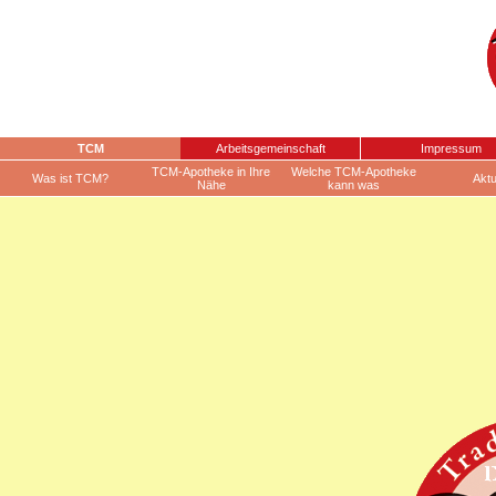
TCM
Arbeitsgemeinschaft
Impressum
TCM-Apotheke in Ihre
Welche TCM-Apotheke
Was ist TCM?
Aktu
Nähe
kann was