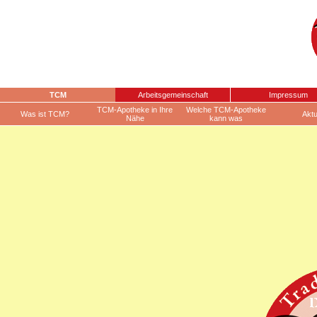
TCM
Arbeitsgemeinschaft
Impressum
TCM-Apotheke in Ihre
Welche TCM-Apotheke
Was ist TCM?
Aktu
Nähe
kann was