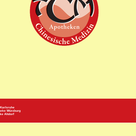
Karlsruhe
heke
Würzburg
eke
Altdorf