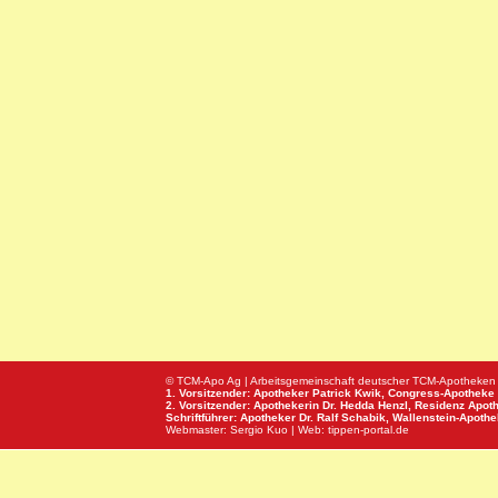
© TCM-Apo Ag | Arbeitsgemeinschaft deutscher TCM-Apotheken
1. Vorsitzender: Apotheker Patrick Kwik,
Congress-Apotheke
2. Vorsitzender: Apothekerin Dr. Hedda Henzl,
Residenz Apot
Schriftführer: Apotheker Dr. Ralf Schabik,
Wallenstein-Apoth
Webmaster:
Sergio Kuo
| Web:
tippen-portal.de