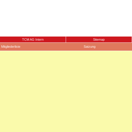
TCM AG Intern
Sitemap
Mitgliederliste
Satzung