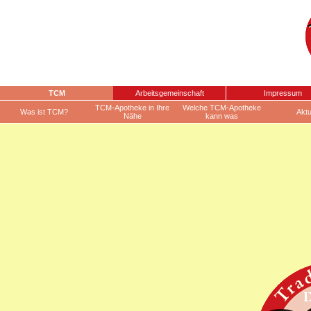
TCM
Arbeitsgemeinschaft
Impressum
TCM-Apotheke in Ihre
Welche TCM-Apotheke
Was ist TCM?
Aktu
Nähe
kann was