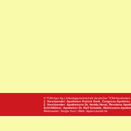
© TCM-Apo Ag | Arbeitsgemeinschaft deutscher TCM-Apotheken
1. Vorsitzender: Apotheker Patrick Kwik,
Congress-Apotheke
2. Vorsitzender: Apothekerin Dr. Hedda Henzl,
Residenz Apot
Schriftführer: Apotheker Dr. Ralf Schabik,
Wallenstein-Apoth
Webmaster:
Sergio Kuo
| Web:
tippen-portal.de