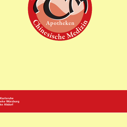
Karlsruhe
heke
Würzburg
eke
Altdorf