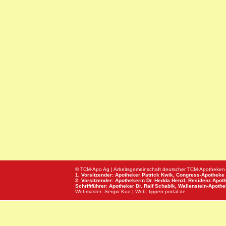
© TCM-Apo Ag | Arbeitsgemeinschaft deutscher TCM-Apotheken
1. Vorsitzender: Apotheker Patrick Kwik,
Congress-Apotheke
2. Vorsitzender: Apothekerin Dr. Hedda Henzl,
Residenz Apot
Schriftführer: Apotheker Dr. Ralf Schabik,
Wallenstein-Apoth
Webmaster:
Sergio Kuo
| Web:
tippen-portal.de