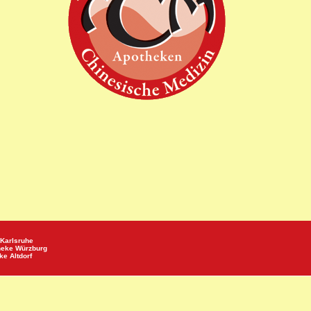
Karlsruhe
heke
Würzburg
eke
Altdorf