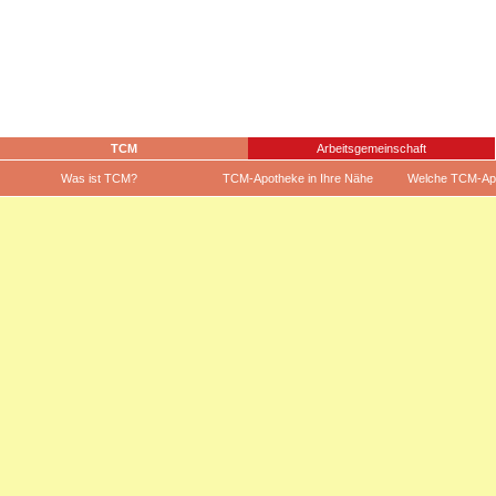
TCM
Arbeitsgemeinschaft
Was ist TCM?
TCM-Apotheke in Ihre Nähe
Welche TCM-Ap