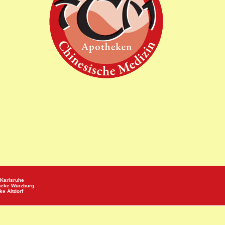
Karlsruhe
heke
Würzburg
eke
Altdorf