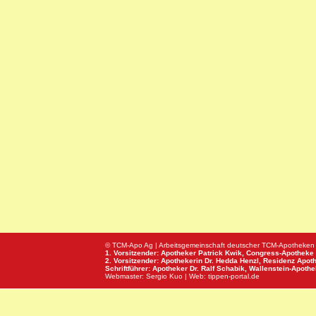
© TCM-Apo Ag | Arbeitsgemeinschaft deutscher TCM-Apotheken
1. Vorsitzender: Apotheker Patrick Kwik,
Congress-Apotheke
2. Vorsitzender: Apothekerin Dr. Hedda Henzl,
Residenz Apot
Schriftführer: Apotheker Dr. Ralf Schabik,
Wallenstein-Apoth
Webmaster:
Sergio Kuo
| Web:
tippen-portal.de