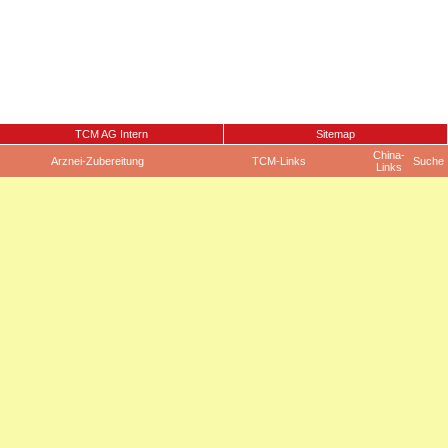
TCM AG Intern
Sitemap
China-
Arznei-Zubereitung
TCM-Links
Suche
Links