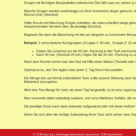
Drogen mit flüchtigen Bestandteilen (etherische Öle) läßt man nur ziehen (z.
Manche Drogen werden unabhängig von Ihrer Konsistenz länger gekocht, da si
Wurzel (chin. Eisenhut)
Sollte Ihre Arznei-Mischung Drogen enthalten, die unterschiedlich lange ge
entsprechenden Vermerk über die jeweilige Kochzeit.
Beginnen Sie dann die Abkochung mit den am längsten zu kochenden Bestandt
Beispiel
: 2 verschiedene Kochgruppen (Gruppe 1: 60 min., Gruppe 2: 20 mi
Geben Sie zunächst nur die 60 min.-Packung in den Topf und koch
Nach 40 min. (Restzeit 20 min.) fügen Sie die 20 min.-Packung zu 
Nach dem Kochen trennt man den Sud mit Hilfe eines Siebes (Teesieb oder K
Optimal ist es, den Tee täglich oder jeden 2. Tag frisch herzustellen.
Die Menge des auf einmal zubereiteten Tees sollte unserer Meinung nach d
Bakterien) einzugehen.
Wird eine Tee-Menge für mehr als einen Tag hergestellt, so ist eine Lagerun
Man verwende dabei unbedingt saubere, und verschließbare Gefäße, die m
Die jeweilige Dosis kann dann entweder aufgewärmt oder mit etwas heiße
Wenn Sie sich über die richtige Zubereitung Ihres Tees nicht sicher sind, frag
© TCM-Apo Ag | Arbeitsgemeinschaft deutscher TCM-Apotheken