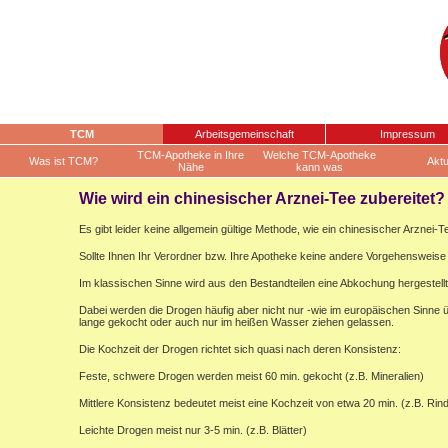
TCM
Arbeitsgemeinschaft
Impressum
TCM-Apotheke in Ihre
Welche TCM-Apotheke
Was ist TCM?
Aktu
Nähe
kann was
Wie wird ein chinesischer Arznei-Tee zubereitet?
Es gibt leider keine allgemein gültige Methode, wie ein chinesischer Arznei-Te
Sollte Ihnen Ihr Verordner bzw. Ihre Apotheke keine andere Vorgehensweise 
Im klassischen Sinne wird aus den Bestandteilen eine Abkochung hergestellt
Dabei werden die Drogen häufig aber nicht nur -wie im europäischen Sinne
lange gekocht oder auch nur im heißen Wasser ziehen gelassen.
Die Kochzeit der Drogen richtet sich quasi nach deren Konsistenz:
Feste, schwere Drogen werden meist 60 min. gekocht (z.B. Mineralien)
Mittlere Konsistenz bedeutet meist eine Kochzeit von etwa 20 min. (z.B. Rin
Leichte Drogen meist nur 3-5 min. (z.B. Blätter)