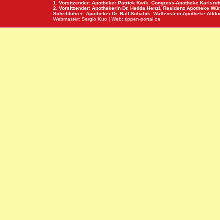
1. Vorsitzender: Apotheker Patrick Kwik,
Congress-Apotheke
Karlsru
2. Vorsitzender: Apothekerin Dr. Hedda Henzl,
Residenz Apotheke
Wür
Schriftführer: Apotheker Dr. Ralf Schabik,
Wallenstein-Apotheke
Altdor
Webmaster:
Sergio Kuo
| Web:
tippen-portal.de