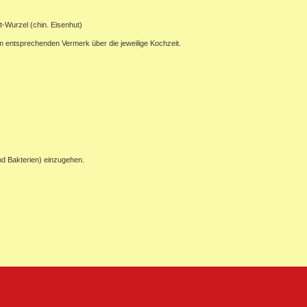
t-Wurzel (chin. Eisenhut)
em entsprechenden Vermerk über die jeweilige Kochzeit.
nd Bakterien) einzugehen.