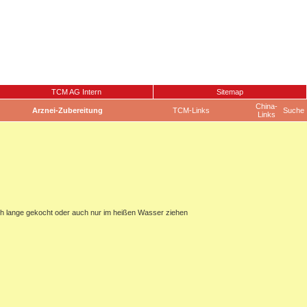
TCM AG Intern
Sitemap
China-
Arznei-Zubereitung
TCM-Links
Suche
Links
ch lange gekocht oder auch nur im heißen Wasser ziehen