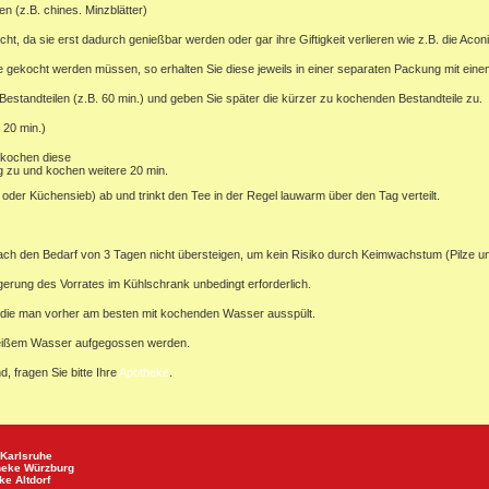
en (z.B. chines. Minzblätter)
 da sie erst dadurch genießbar werden oder gar ihre Giftigkeit verlieren wie z.B. die Aconi
nge gekocht werden müssen, so erhalten Sie diese jeweils in einer separaten Packung mit ein
standteilen (z.B. 60 min.) und geben Sie später die kürzer zu kochenden Bestandteile zu.
 20 min.)
 kochen diese
g zu und kochen weitere 20 min.
der Küchensieb) ab und trinkt den Tee in der Regel lauwarm über den Tag verteilt.
ach den Bedarf von 3 Tagen nicht übersteigen, um kein Risiko durch Keimwachstum (Pilze u
agerung des Vorrates im Kühlschrank unbedingt erforderlich.
 die man vorher am besten mit kochenden Wasser ausspült.
 heißem Wasser aufgegossen werden.
d, fragen Sie bitte Ihre
Apotheke
.
Karlsruhe
heke
Würzburg
eke
Altdorf