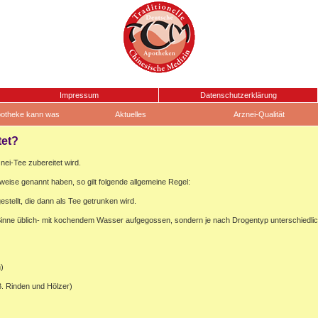
Impressum
Datenschutzerklärung
otheke kann was
Aktuelles
Arznei-Qualität
tet?
znei-Tee zubereitet wird.
weise genannt haben, so gilt folgende allgemeine Regel:
tellt, die dann als Tee getrunken wird.
 Sinne üblich- mit kochendem Wasser aufgegossen, sondern je nach Drogentyp unterschiedli
)
B. Rinden und Hölzer)