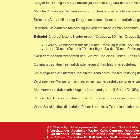
Drogen mit flüchtigen Bestandteilen (etherische Öle) läßt man nur zieh
Manche Drogen werden unabhängig von Ihrer Konsistenz länger gekocht,
Sollte Ihre Arznei-Mischung Drogen enthalten, die unterschiedlich la
Beginnen Sie dann die Abkochung mit den am längsten zu kochenden Be
Beispiel
: 2 verschiedene Kochgruppen (Gruppe 1: 60 min., Gruppe 2:
Geben Sie zunächst nur die 60 min.-Packung in den Topf und
Nach 40 min. (Restzeit 20 min.) fügen Sie die 20 min.-Packun
Nach dem Kochen trennt man den Sud mit Hilfe eines Siebes (Teesieb o
Optimal ist es, den Tee täglich oder jeden 2. Tag frisch herzustellen.
Die Menge des auf einmal zubereiteten Tees sollte unserer Meinung n
Wird eine Tee-Menge für mehr als einen Tag hergestellt, so ist eine L
Man verwende dabei unbedingt saubere, und verschließbare Gefäße,
Die jeweilige Dosis kann dann entweder aufgewärmt oder mit etwas
Wenn Sie sich über die richtige Zubereitung Ihres Tees nicht sicher sin
© TCM-Apo Ag | Arbeitsgemeinschaft deutscher TCM-Apotheken
1. Vorsitzender: Apotheker Patrick Kwik,
Congress-Apotheke
2. Vorsitzender: Apothekerin Dr. Hedda Henzl,
Residenz Apot
Schriftführer: Apotheker Dr. Ralf Schabik,
Wallenstein-Apoth