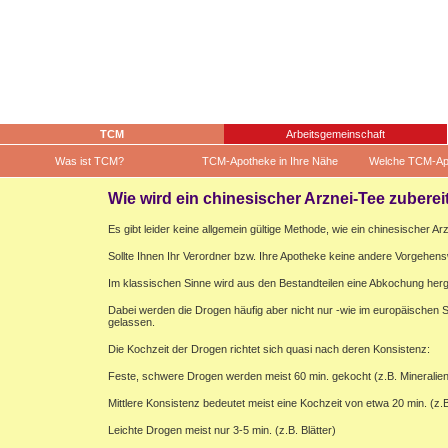
TCM
Arbeitsgemeinschaft
Was ist TCM?
TCM-Apotheke in Ihre Nähe
Welche TCM-Ap
Wie wird ein chinesischer Arznei-Tee zuberei
Es gibt leider keine allgemein gültige Methode, wie ein chinesischer Ar
Sollte Ihnen Ihr Verordner bzw. Ihre Apotheke keine andere Vorgehens
Im klassischen Sinne wird aus den Bestandteilen eine Abkochung herges
Dabei werden die Drogen häufig aber nicht nur -wie im europäischen
gelassen.
Die Kochzeit der Drogen richtet sich quasi nach deren Konsistenz:
Feste, schwere Drogen werden meist 60 min. gekocht (z.B. Mineralien
Mittlere Konsistenz bedeutet meist eine Kochzeit von etwa 20 min. (z.
Leichte Drogen meist nur 3-5 min. (z.B. Blätter)