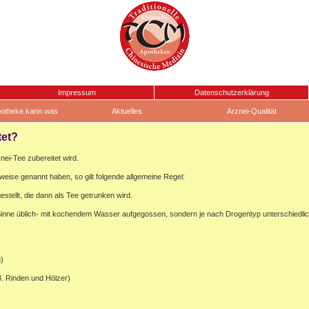
Impressum
Datenschutzerklärung
otheke kann was
Aktuelles
Arznei-Qualität
tet?
znei-Tee zubereitet wird.
weise genannt haben, so gilt folgende allgemeine Regel:
tellt, die dann als Tee getrunken wird.
 Sinne üblich- mit kochendem Wasser aufgegossen, sondern je nach Drogentyp unterschiedli
)
B. Rinden und Hölzer)