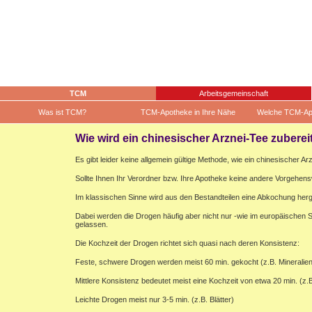
TCM
Arbeitsgemeinschaft
Was ist TCM?
TCM-Apotheke in Ihre Nähe
Welche TCM-Ap
Wie wird ein chinesischer Arznei-Tee zuberei
Es gibt leider keine allgemein gültige Methode, wie ein chinesischer Ar
Sollte Ihnen Ihr Verordner bzw. Ihre Apotheke keine andere Vorgehens
Im klassischen Sinne wird aus den Bestandteilen eine Abkochung herges
Dabei werden die Drogen häufig aber nicht nur -wie im europäischen
gelassen.
Die Kochzeit der Drogen richtet sich quasi nach deren Konsistenz:
Feste, schwere Drogen werden meist 60 min. gekocht (z.B. Mineralien
Mittlere Konsistenz bedeutet meist eine Kochzeit von etwa 20 min. (z.
Leichte Drogen meist nur 3-5 min. (z.B. Blätter)