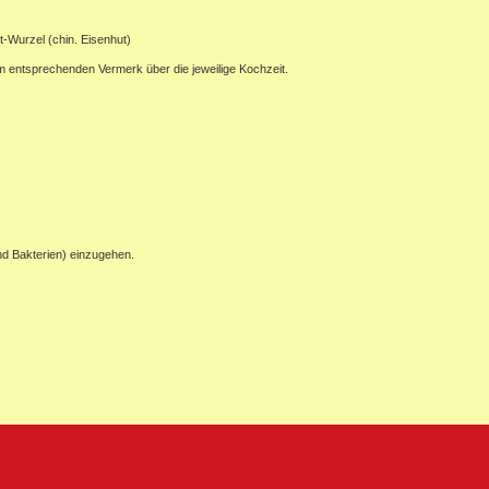
t-Wurzel (chin. Eisenhut)
em entsprechenden Vermerk über die jeweilige Kochzeit.
nd Bakterien) einzugehen.