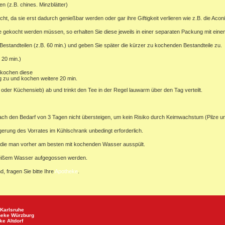
en (z.B. chines. Minzblätter)
 da sie erst dadurch genießbar werden oder gar ihre Giftigkeit verlieren wie z.B. die Aconi
nge gekocht werden müssen, so erhalten Sie diese jeweils in einer separaten Packung mit ein
standteilen (z.B. 60 min.) und geben Sie später die kürzer zu kochenden Bestandteile zu.
 20 min.)
 kochen diese
g zu und kochen weitere 20 min.
der Küchensieb) ab und trinkt den Tee in der Regel lauwarm über den Tag verteilt.
ach den Bedarf von 3 Tagen nicht übersteigen, um kein Risiko durch Keimwachstum (Pilze u
agerung des Vorrates im Kühlschrank unbedingt erforderlich.
 die man vorher am besten mit kochenden Wasser ausspült.
 heißem Wasser aufgegossen werden.
d, fragen Sie bitte Ihre
Apotheke
.
Karlsruhe
heke
Würzburg
eke
Altdorf