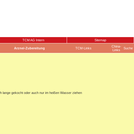
TCM AG Intern
Sitemap
China-
Arznei-Zubereitung
TCM-Links
Suche
Links
ch lange gekocht oder auch nur im heißen Wasser ziehen