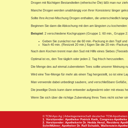
Drogen mit flüchtigen Bestandteilen (etherische Öle) läßt man nur zieh
Manche Drogen werden unabhängig von Ihrer Konsistenz länger gekocht,
Sollte Ihre Arznei-Mischung Drogen enthalten, die unterschiedlich la
Beginnen Sie dann die Abkochung mit den am längsten zu kochenden Be
Beispiel
: 2 verschiedene Kochgruppen (Gruppe 1: 60 min., Gruppe 2:
Geben Sie zunächst nur die 60 min.-Packung in den Topf und
Nach 40 min. (Restzeit 20 min.) fügen Sie die 20 min.-Packun
Nach dem Kochen trennt man den Sud mit Hilfe eines Siebes (Teesieb o
Optimal ist es, den Tee täglich oder jeden 2. Tag frisch herzustellen.
Die Menge des auf einmal zubereiteten Tees sollte unserer Meinung n
Wird eine Tee-Menge für mehr als einen Tag hergestellt, so ist eine L
Man verwende dabei unbedingt saubere, und verschließbare Gefäße,
Die jeweilige Dosis kann dann entweder aufgewärmt oder mit etwas
Wenn Sie sich über die richtige Zubereitung Ihres Tees nicht sicher sin
© TCM-Apo Ag | Arbeitsgemeinschaft deutscher TCM-Apotheken
1. Vorsitzender: Apotheker Patrick Kwik,
Congress-Apotheke
2. Vorsitzender: Apothekerin Dr. Hedda Henzl,
Residenz Apot
Schriftführer: Apotheker Dr. Ralf Schabik,
Wallenstein-Apoth