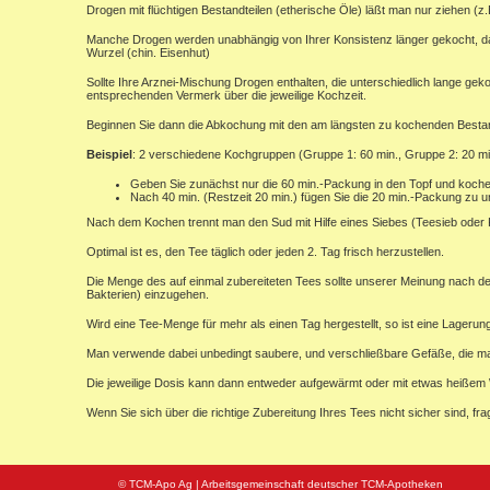
Drogen mit flüchtigen Bestandteilen (etherische Öle) läßt man nur ziehen (z.
Manche Drogen werden unabhängig von Ihrer Konsistenz länger gekocht, da si
Wurzel (chin. Eisenhut)
Sollte Ihre Arznei-Mischung Drogen enthalten, die unterschiedlich lange ge
entsprechenden Vermerk über die jeweilige Kochzeit.
Beginnen Sie dann die Abkochung mit den am längsten zu kochenden Bestandt
Beispiel
: 2 verschiedene Kochgruppen (Gruppe 1: 60 min., Gruppe 2: 20 mi
Geben Sie zunächst nur die 60 min.-Packung in den Topf und koch
Nach 40 min. (Restzeit 20 min.) fügen Sie die 20 min.-Packung zu 
Nach dem Kochen trennt man den Sud mit Hilfe eines Siebes (Teesieb oder K
Optimal ist es, den Tee täglich oder jeden 2. Tag frisch herzustellen.
Die Menge des auf einmal zubereiteten Tees sollte unserer Meinung nach d
Bakterien) einzugehen.
Wird eine Tee-Menge für mehr als einen Tag hergestellt, so ist eine Lagerun
Man verwende dabei unbedingt saubere, und verschließbare Gefäße, die m
Die jeweilige Dosis kann dann entweder aufgewärmt oder mit etwas heiße
Wenn Sie sich über die richtige Zubereitung Ihres Tees nicht sicher sind, frag
© TCM-Apo Ag | Arbeitsgemeinschaft deutscher TCM-Apotheken