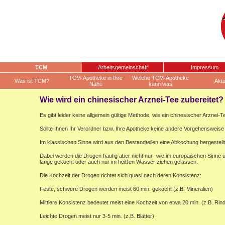
TCM
Arbeitsgemeinschaft
Impressum
TCM-Apotheke in Ihre
Welche TCM-Apotheke
Was ist TCM?
Aktu
Nähe
kann was
Wie wird ein chinesischer Arznei-Tee zubereitet?
Es gibt leider keine allgemein gültige Methode, wie ein chinesischer Arznei-Te
Sollte Ihnen Ihr Verordner bzw. Ihre Apotheke keine andere Vorgehensweise 
Im klassischen Sinne wird aus den Bestandteilen eine Abkochung hergestellt
Dabei werden die Drogen häufig aber nicht nur -wie im europäischen Sinne
lange gekocht oder auch nur im heißen Wasser ziehen gelassen.
Die Kochzeit der Drogen richtet sich quasi nach deren Konsistenz:
Feste, schwere Drogen werden meist 60 min. gekocht (z.B. Mineralien)
Mittlere Konsistenz bedeutet meist eine Kochzeit von etwa 20 min. (z.B. Rin
Leichte Drogen meist nur 3-5 min. (z.B. Blätter)