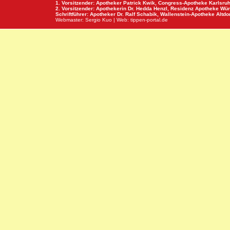
1. Vorsitzender: Apotheker Patrick Kwik,
Congress-Apotheke
Karlsru
2. Vorsitzender: Apothekerin Dr. Hedda Henzl,
Residenz Apotheke
Wür
Schriftführer: Apotheker Dr. Ralf Schabik,
Wallenstein-Apotheke
Altdor
Webmaster:
Sergio Kuo
| Web:
tippen-portal.de